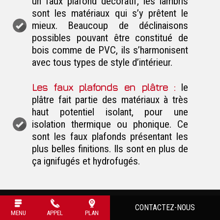
un faux plafond décoratif, les lambris
sont les matériaux qui s’y prêtent le
mieux. Beaucoup de déclinaisons
possibles pouvant être constitué de
bois comme de PVC, ils s’harmonisent
avec tous types de style d’intérieur.
Les faux plafonds en plâtre :
le
plâtre fait partie des matériaux à très
haut potentiel isolant, pour une
isolation thermique ou phonique. Ce
sont les faux plafonds présentant les
plus belles finitions. Ils sont en plus de
ça ignifugés et hydrofugés.
Notre site Internet utilise des cookies. Cela nous permet d'optimiser votre expér
CONTACTEZ-NOUS
supplém
MENU
APPEL
PLAN